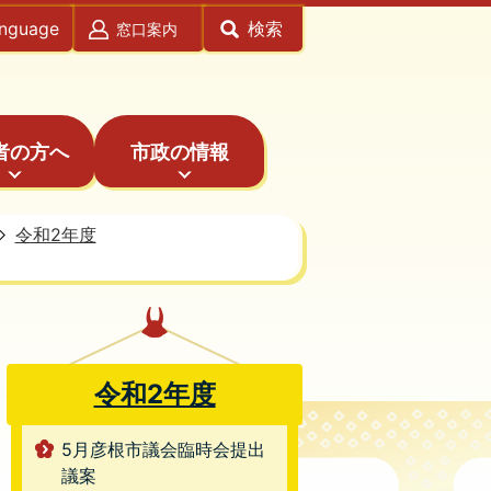
anguage
検索
窓口案内
者の方へ
市政の情報
令和2年度
令和2年度
5月彦根市議会臨時会提出
議案