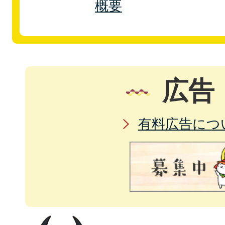
概要
広告
有料広告につ