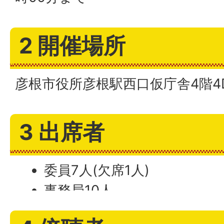
2 開催場所
彦根市役所彦根駅西口仮庁舎4階4
3 出席者
委員7人(欠席1人)
事務局10人
1市4町新ごみ処理施設関連6