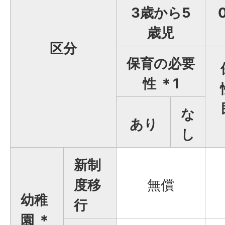
3歳から5
歳児
区分
保育の必要
性 ＊1
な
あり
し
新制
度移
無償
幼稚
行
園 ＊