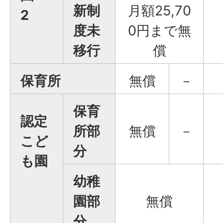
新制
月額25,70
2
度未
0円まで無
移行
償
保育所
無償
－
保育
認定
所部
無償
－
こど
分
も園
幼稚
園部
無償
分