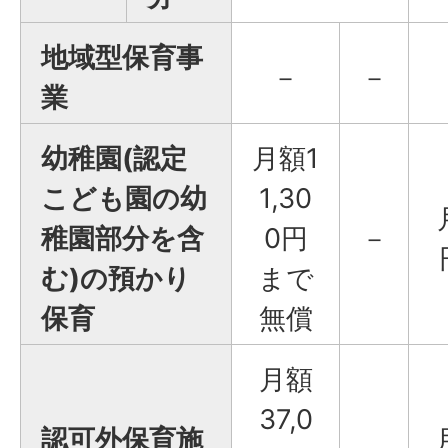
地域型保育事
－
－
業
幼稚園(認定
月額1
こども園の幼
1,30
稚園部分を含
0円
－
む)の預かり
まで
保育
無償
月額
37,0
認可外保育施