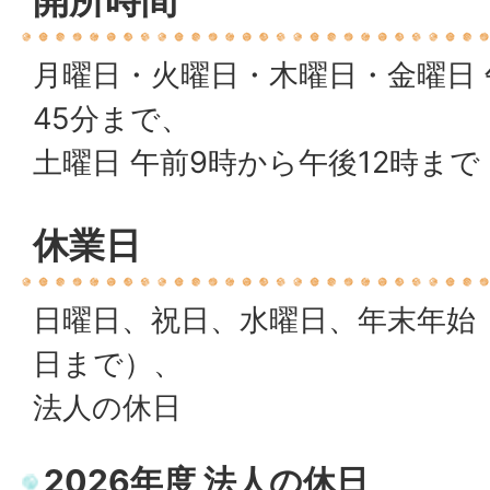
⽉曜⽇・⽕曜⽇・⽊曜⽇・⾦曜⽇ 
45分まで、
⼟曜⽇ 午前9時から午後12時まで
休業日
⽇曜⽇、祝⽇、⽔曜⽇、年末年始（1
⽇まで）、
法⼈の休⽇
2026年度 法人の休日