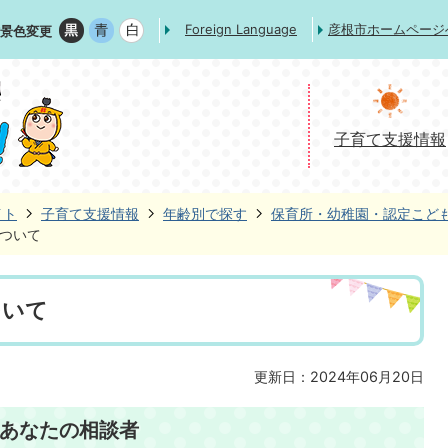
Foreign Language
彦根市ホームページ
景色変更
子育て支援情報
イト
子育て支援情報
年齢別で探す
保育所・幼稚園・認定こど
ついて
ついて
更新日：2024年06月20日
あなたの相談者