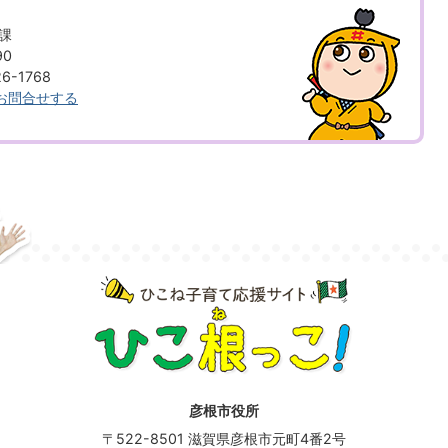
課
90
6-1768
お問合せする
彦根市役所
〒522-8501 滋賀県彦根市元町4番2号