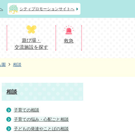
へ
シティプロモーションサイトへ
遊び場・
救急
交流施設を探す
も園
相談
相談
子育ての相談
子育ての悩み・心配ごと相談
子どもの発達やことばの相談