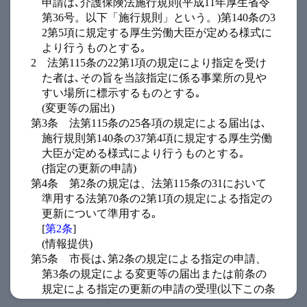
申請は､介護保険法施行規則(平成11年厚生省令
第36号。以下「施行規則」という。)第140条の3
2第5項に規定する厚生労働大臣が定める様式に
より行うものとする｡
2
法第115条の22第1項の規定により指定を受け
た者は､その旨を当該指定に係る事業所の見や
すい場所に標示するものとする｡
(変更等の届出)
第3条
法第115条の25各項の規定による届出は､
施行規則第140条の37第4項に規定する厚生労働
大臣が定める様式により行うものとする｡
(指定の更新の申請)
第4条
第2条の規定は、法第115条の31において
準用する法第70条の2第1項の規定による指定の
更新について準用する｡
[
第2条
]
(情報提供)
第5条
市長は､第2条の規定による指定の申請、
第3条の規定による変更等の届出または前条の
規定による指定の更新の申請の受理(以下この条
において｢指定等｣という｡)をしたときは､滋賀