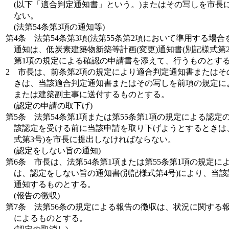
(以下「適合判定通知書」という。)またはその写しを市長
ない。
(法第54条第3項の通知等)
第4条
法第54条第3項(法第55条第2項において準用する場
通知は、低炭素建築物新築等計画(変更)通知書(別記様式第2
第1項の規定による確認の申請書を添えて、行うものとす
2
市長は、前条第2項の規定により適合判定通知書またはそ
きは、当該適合判定通知書またはその写しを前項の規定に
または建築副主事に送付するものとする。
(認定の申請の取下げ)
第5条
法第54条第1項または第55条第1項の規定による認
該認定を受ける前に当該申請を取り下げようとするときは
式第3号)を市長に提出しなければならない。
(認定をしない旨の通知)
第6条
市長は、法第54条第1項または第55条第1項の規定
は、認定をしない旨の通知書(別記様式第4号)により、当
通知するものとする。
(報告の徴収)
第7条
法第56条の規定による報告の徴収は、状況に関する報
によるものとする。