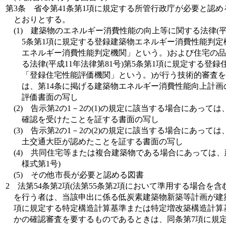
第3条
省令第41条第1項に規定する所管行政庁が必要と認
とおりとする。
(1)
建築物のエネルギー消費性能の向上等に関する法律(平成
5条第1項に規定する登録建築物エネルギー消費性能判定
エネルギー消費性能判定機関」という。)および住宅の
る法律(平成11年法律第81号)第5条第1項に規定する登
「登録住宅性能評価機関」という。)が行う技術的審査
は、第14条に掲げる建築物エネルギー消費性能向上計画
評価書面の写し
(2)
告示第2の1－2の(1)の規定に該当する場合にあって
確認を受けたことを証する書面の写し
(3)
告示第2の1－2の(2)の規定に該当する場合にあって
土交通大臣が認めたことを証する書面の写し
(4)
共同住宅等または複合建築物である場合にあっては、
様式第1号)
(5)
その他市長が必要と認める図書
2
法第54条第2項(法第55条第2項において準用する場合を
を行う者は、当該申出に係る低炭素建築物新築等計画が建築
項に規定する特定構造計算基準または特定増改築構造計算
かの確認審査を要するものであるときは、同条第7項に規