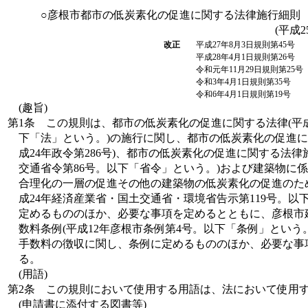
○彦根市都市の低炭素化の促進に関する法律施行細則
(平成2
改正
平成27年8月3日規則第45号
平成28年4月1日規則第26号
令和元年11月29日規則第25号
令和3年4月1日規則第35号
令和6年4月1日規則第19号
(趣旨)
第1条
この規則は、都市の低炭素化の促進に関する法律(平成
下「法」という。)の施行に関し、都市の低炭素化の促進に
成24年政令第286号)、都市の低炭素化の促進に関する法律
交通省令第86号。以下「省令」という。)および建築物に
合理化の一層の促進その他の建築物の低炭素化の促進のた
成24年経済産業省・国土交通省・環境省告示第119号。以
定めるもののほか、必要な事項を定めるとともに、彦根市
数料条例(平成12年彦根市条例第4号。以下「条例」という。
手数料の徴収に関し、条例に定めるもののほか、必要な事
る。
(用語)
第2条
この規則において使用する用語は、法において使用
(申請書に添付する図書等)