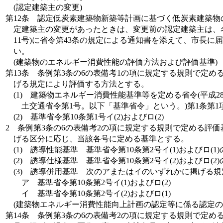
(認定建築主の変更)
第12条
認定低炭素建築物新築等計画に基づく低炭素建築物
定建築主の変更があったときは、変更前の認定建築主は、
11号)に省令第43条の規定による通知書を添えて、市長に
い。
(建築物のエネルギー消費性能の評価方法および評価基準)
第13条
条例第3条の6の表備考1の項に規定する規則で定め
げる規定により評価する方法とする。
(1)
建築物エネルギー消費性能基準等を定める省令(平成2
土交通省令第1号。以下「基準省令」という。)第1条第1
(2)
基準省令第10条第1号イ(2)およびロ(2)
2
条例第3条の6の表備考2の項に規定する規則で定める評
げる区分に応じ、当該各号に定める基準とする。
(1)
誘導性能基準 基準省令第10条第2号イ(1)およびロ(1
(2)
誘導仕様基準 基準省令第10条第2号イ(2)およびロ(2
(3)
誘導併用基準 次のアまたはイのいずれかに掲げる規
ア
基準省令第10条第2号イ(1)およびロ(2)
イ
基準省令第10条第2号イ(2)およびロ(1)
(建築物エネルギー消費性能向上計画の認定等に係る認定の
第14条
条例第3条の6の表備考2の項に規定する規則で定め