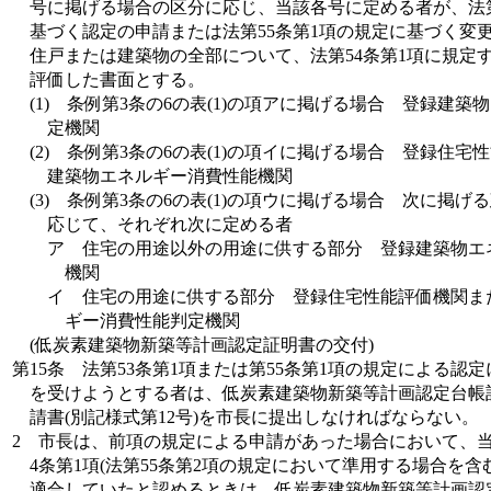
号に掲げる場合の区分に応じ、当該各号に定める者が、法第
基づく認定の申請または法第55条第1項の規定に基づく変
住戸または建築物の全部について、法第54条第1項に規定
評価した書面とする。
(1)
条例第3条の6の表(1)の項アに掲げる場合 登録建築
定機関
(2)
条例第3条の6の表(1)の項イに掲げる場合 登録住宅
建築物エネルギー消費性能機関
(3)
条例第3条の6の表(1)の項ウに掲げる場合 次に掲げ
応じて、それぞれ次に定める者
ア
住宅の用途以外の用途に供する部分 登録建築物エ
機関
イ
住宅の用途に供する部分 登録住宅性能評価機関ま
ギー消費性能判定機関
(低炭素建築物新築等計画認定証明書の交付)
第15条
法第53条第1項または第55条第1項の規定による認
を受けようとする者は、低炭素建築物新築等計画認定台帳
請書(別記様式第12号)を市長に提出しなければならない。
2
市長は、前項の規定による申請があった場合において、当
4条第1項(法第55条第2項の規定において準用する場合を含
適合していたと認めるときは、低炭素建築物新築等計画認