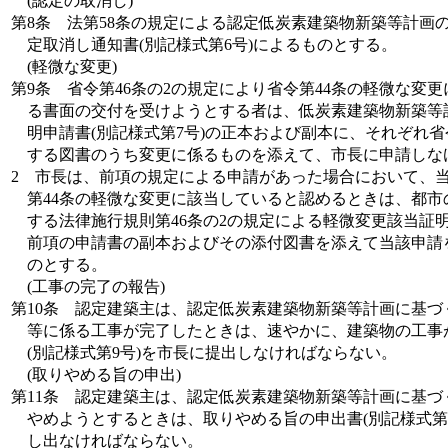
(認定の取消し)
第8条
法第58条の規定による認定低炭素建築物新築等計画
定取消し通知書(別記様式第6号)によるものとする。
(軽微な変更)
第9条
省令第46条の2の規定により省令第44条の軽微な変
る書面の交付を受けようとする者は、低炭素建築物新築等
明申請書(別記様式第7号)の正本および副本に、それぞれ省
する図書のうち変更に係るものを添えて、市長に申請しな
2
市長は、前項の規定による申請があった場合において、
第44条の軽微な変更に該当していると認めるときは、都市
する法律施行規則第46条の2の規定による軽微変更該当証明
前項の申請書の副本およびその添付図書を添えて当該申請
のとする。
(工事の完了の報告)
第10条
認定建築主は、認定低炭素建築物新築等計画に基づ
等に係る工事が完了したときは、速やかに、建築物の工事
(別記様式第9号)を市長に提出しなければならない。
(取りやめる旨の申出)
第11条
認定建築主は、認定低炭素建築物新築等計画に基づ
やめようとするときは、取りやめる旨の申出書(別記様式第1
し出なければならない。