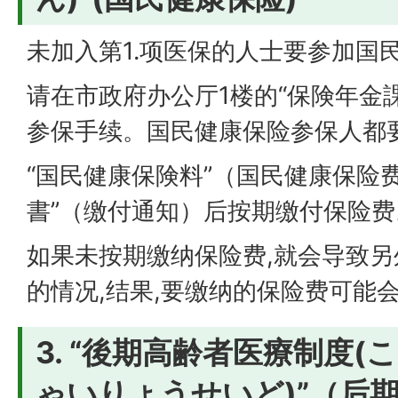
未加入第1.项医保的人士要参加国
请在市政府办公厅1楼的“保険年金
参保手续。国民健康保险参保人都
“国民健康保険料”（国民健康保险
書”（缴付通知）后按期缴付保险费
如果未按期缴纳保险费,就会导致
的情况,结果,要缴纳的保险费可能
3. “後期高齢者医療制度
ゃいりょうせいど)”（后