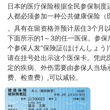
日本的医疗保险根据全民参保制度
人都必须参加一种公共健康保险（
。具有在留资格并预计居住3个月
下面所示的1～3的任一医保。参保
个参保人发“保険証(ほけんしょう)
请在挂号处出示这个医保卡。凭此
定的疾病、外伤需要由参保人当场
费、检查费）,可以减轻。