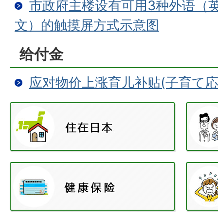
市政府主楼设有可用3种外语（
文）的触摸屏方式示意图
给付金
应对物价上涨育儿补贴(子育て応