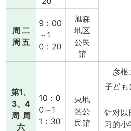
20
旭森
9：00
周 二
地区
～1
周 五
公民
0：20
館
彦根
子ども
第1、
10：0
東地
3、4
0～1
区公
针对以
周 周
1：30
民館
习的小
六