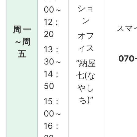
ショ
00～
ン
12：
スマイ
周 一
20
オフ
～周
ィス
13：
五
070
30～
“納屋
14：
七(な
50
やし
ち)”
15：
00～
16：