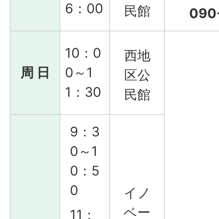
6：00
民館
090
10：0
西地
周 日
0～1
区公
1：30
民館
9：3
0～1
0：5
0
イノ
ベー
11：