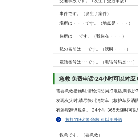
交通事故です。（发生了交通事故）
事件です。（发生了案件）
場所は・・・です。（地点是・・・）
住所は･･･です。（我住在・・・）
私の名前は･･･です。（我叫・・・）
電話番号は･･･です。（电话号码是･･･）
急救 免费电话·24小时可以对应 
需要急救措施时,请给消防局打电话,叫救护
发现火灾时,请尽快叫消防车（救护车及消
有远程翻译服务。 24小时 365天随时可
拨打119火警·急救 可以用外语
救急です。（要急救）