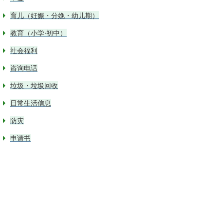
育儿（妊娠・分娩・幼儿期）
教育（小学·初中）
社会福利
咨询电话
垃圾・垃圾回收
日常生活信息
防灾
申请书