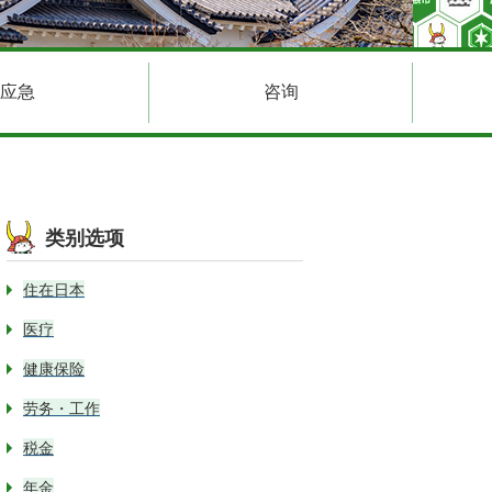
应急
咨询
类别选项
住在日本
医疗
健康保险
劳务・工作
税金
年金