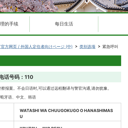
理的手续
每日生活
言官方网页 / 外国人定住者向けページ (中)
类别选项
紧急呼叫
电话号码：110
警察报案。不会日语时,可以通过远程翻译与警官沟通,请勿犹豫。
萄牙语、中文、韩语
WATASHI WA CHUUGOKUGO O HANASHIMAS
U