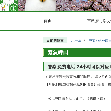
首页
市政府可以办
目前的位置
ホーム
(中文) 多种语
紧急呼叫
警察 免费电话·24小时可以对应 
如果您遭遇交通事故和犯罪行为,请立刻向
【可以利用远程翻译服务的语言】英语、葡
私は中国語を話します。（我讲汉语）