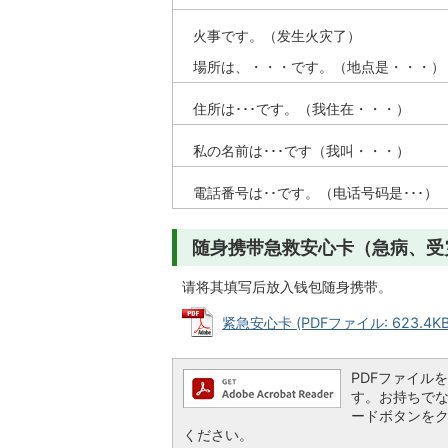
火事です。（发生火灾了）
場所は、・・・です。（地点是・・・）
住所は･･･です。（我住在・・・）
私の名前は･･･です（我叫・・・）
電話番号は･･です。（电话号码是･･･）
随身携带急救安心卡（急病、受
请将其填写后放入钱包随身携带。
紧急安心卡 (PDFファイル: 623.4KB
PDFファイルを閲
す。お持ちでない方
ードボタンを
ください。