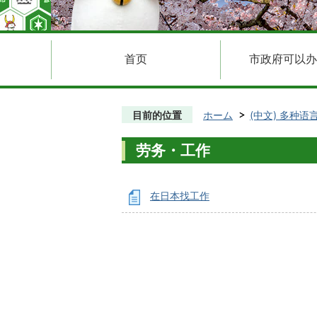
首页
市政府可以办
目前的位置
ホーム
(中文) 多种语
劳务・工作
在日本找工作