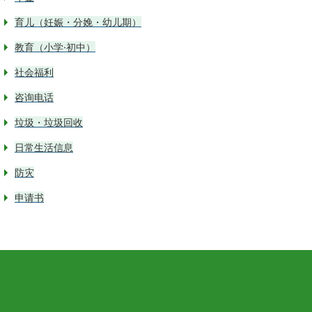
育儿（妊娠・分娩・幼儿期）
教育（小学·初中）
社会福利
咨询电话
垃圾・垃圾回收
日常生活信息
防灾
申请书