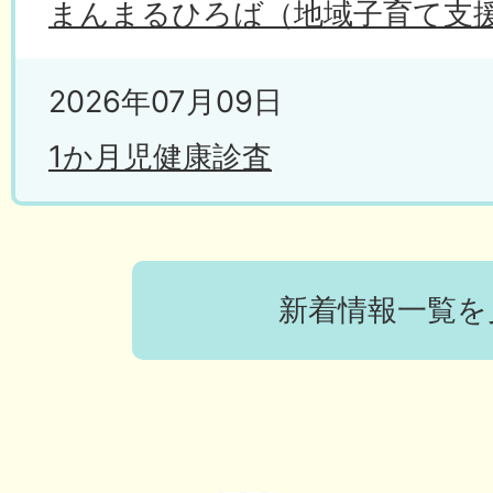
まんまるひろば（地域子育て支
2026年07月09日
1か月児健康診査
2026年06月30日
令和9年度鳥居本学園（小中一貫
新着情報一覧を
学生募集
2026年06月05日
彦根市地域子育て支援センター