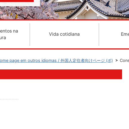
entos na
Vida cotidiana
Eme
ura
 Home page em outros idiomas / 外国人定住者向けページ (ポ)
Cons