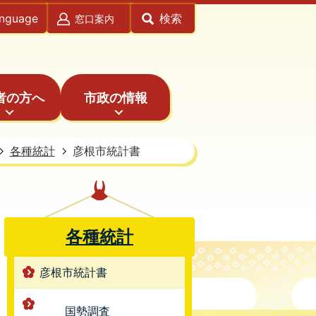
anguage
検索
窓口案内
者の方へ
市政の情報
各種統計
彦根市統計書
各種統計
彦根市統計書
国勢調査