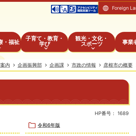
Foreign L
子育て・教育・
観光・文化・
療・福祉
事業
学び
スポーツ
ご案内
企画振興部
企画課
市政の情報
彦根市の概要
HP番号：
1689
令和6年版