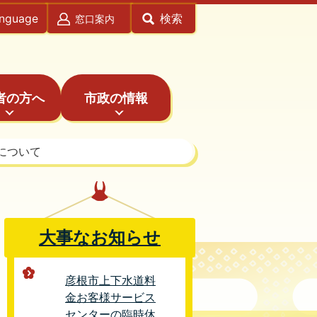
anguage
検索
窓口案内
者の方へ
市政の情報
について
大事なお知らせ
彦根市上下水道料
金お客様サービス
センターの臨時休