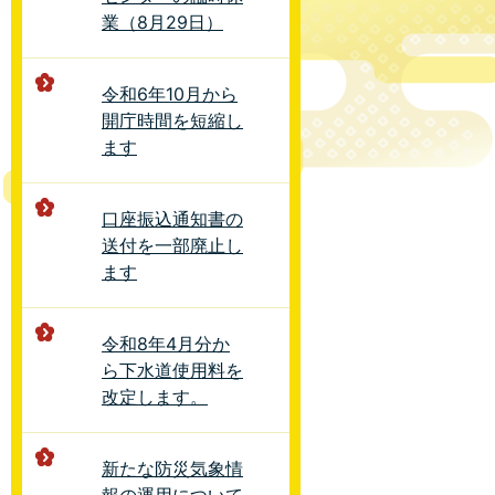
業（8月29日）
令和6年10月から
開庁時間を短縮し
ます
口座振込通知書の
送付を一部廃止し
ます
令和8年4月分か
ら下水道使用料を
改定します。
新たな防災気象情