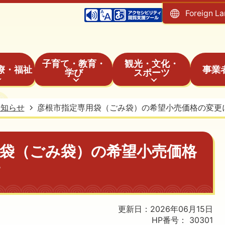
Foreign L
子育て・教育・
観光・文化・
療・福祉
事業
学び
スポーツ
お知らせ
彦根市指定専用袋（ごみ袋）の希望小売価格の変更
用袋（ごみ袋）の希望小売価格
て
更新日：2026年06月15日
HP番号：
30301