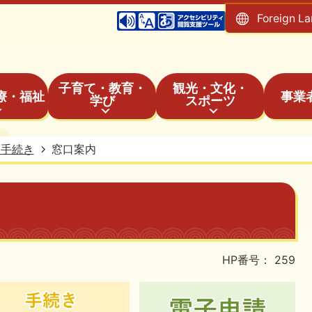
Foreign L
子育て・教育・
観光・文化・
療・福祉
事業
学び
スポーツ
・手続き
窓口案内
HP番号：
259