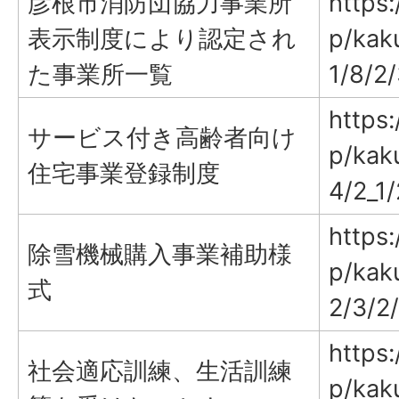
彦根市消防団協力事業所
https:
表示制度により認定され
p/kak
た事業所一覧
1/8/2
https:
サービス付き高齢者向け
p/kak
住宅事業登録制度
4/2_1
https:
除雪機械購入事業補助様
p/kak
式
2/3/2
https:
社会適応訓練、生活訓練
p/kak