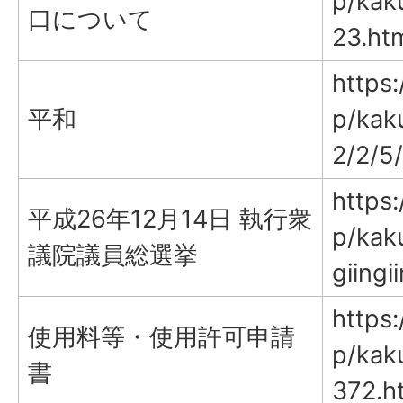
p/kak
口について
23.ht
https:
平和
p/kaku
2/2/5
https:
平成26年12月14日 執行衆
p/kak
議院議員総選挙
giing
https:
使用料等・使用許可申請
p/kak
書
372.h