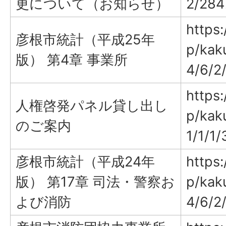
更について（お知らせ）
2/284
https:
彦根市統計（平成25年
p/kak
版） 第4章 事業所
4/6/2
https:
人権啓発パネル貸し出し
p/kak
のご案内
1/1/1
彦根市統計（平成24年
https:
版） 第17章 司法・警察お
p/kak
よび消防
4/6/2