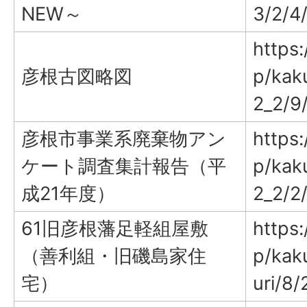
NEW～
3/2/4
https:
彦根古図略図
p/kak
2_2/9
彦根市事業系廃棄物アン
https:
ケート調査集計報告（平
p/kak
成21年度）
2_2/2
61旧彦根藩足軽組屋敷
https:
（善利組・旧磯島家住
p/kak
宅）
uri/8