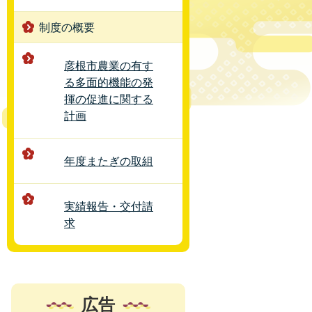
制度の概要
彦根市農業の有す
る多面的機能の発
揮の促進に関する
計画
年度またぎの取組
実績報告・交付請
求
広告