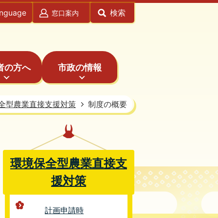
anguage
検索
窓口案内
者の方へ
市政の情報
全型農業直接支援対策
制度の概要
環境保全型農業直接支
援対策
計画申請時