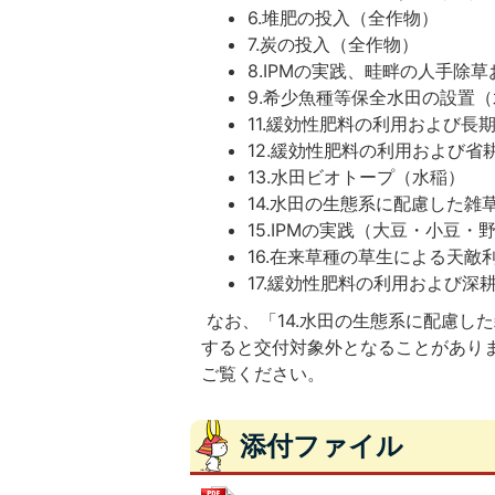
6.堆肥の投入（全作物）
7.炭の投入（全作物）
8.IPMの実践、畦畔の人手除
9.希少魚種等保全水田の設置
11.緩効性肥料の利用および長
12.緩効性肥料の利用および省
13.水田ビオトープ（水稲）
14.水田の生態系に配慮した雑
15.IPMの実践（大豆・小豆
16.在来草種の草生による天敵
17.緩効性肥料の利用および深
なお、「14.水田の生態系に配慮し
すると交付対象外となることがあり
ご覧ください。
添付ファイル