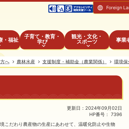
Foreign L
子育て・教育・
観光・文化・
療・福祉
事業
学び
スポーツ
の方へ
農林水産
支援制度・補助金（農業関係）
環境保
更新日：2024年09月02日
HP番号：
7396
環境こだわり農産物の生産にあわせて、温暖化防止や生物