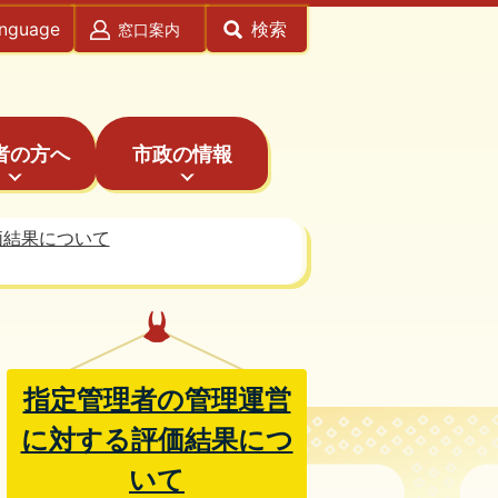
anguage
検索
窓口案内
者の方へ
市政の情報
価結果について
指定管理者の管理運営
に対する評価結果につ
いて