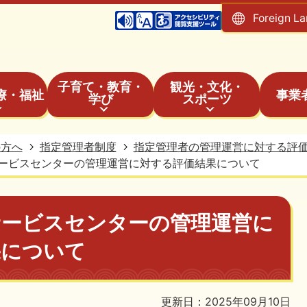
Foreign L
子育て・教育・
観光・文化・
療・福祉
事業
学び
スポーツ
の方へ
指定管理者制度
指定管理者の管理運営に対する評
ービスセンターの管理運営に対する評価結果について
サービスセンターの管理運営に
果について
更新日：2025年09月10日