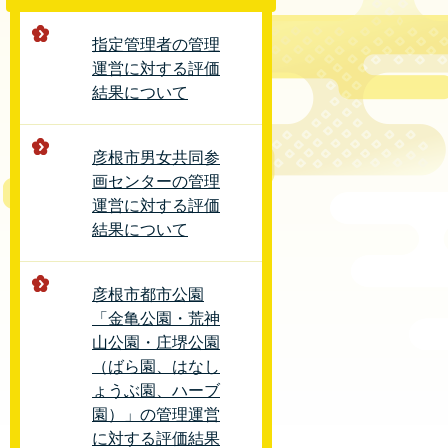
指定管理者の管理
運営に対する評価
結果について
彦根市男女共同参
画センターの管理
運営に対する評価
結果について
彦根市都市公園
「金亀公園・荒神
山公園・庄堺公園
（ばら園、はなし
ょうぶ園、ハーブ
園）」の管理運営
に対する評価結果