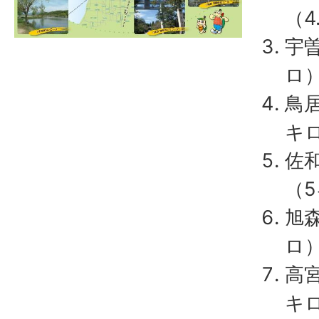
（4
宇曽
ロ
鳥
キ
佐
（
旭
ロ
高
キ