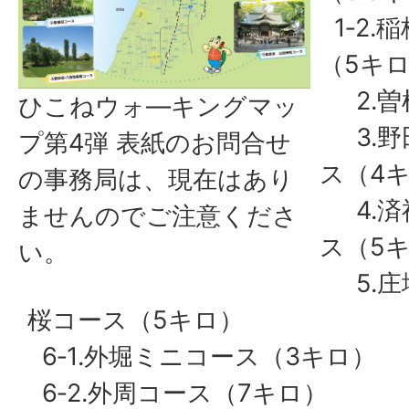
1‐2.
（5キ
2.曽
ひこねウォ―キングマッ
3.野
プ第4弾 表紙のお問合せ
ス（4
の事務局は、現在はあり
4.済
ませんのでご注意くださ
ス（5
い。
5.庄
桜コース（5キロ）
6‐1.外堀ミニコース（3キロ）
6‐2.外周コース（7キロ）