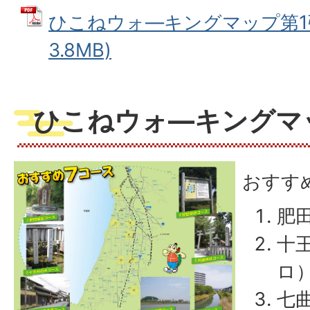
ひこねウォ―キングマップ第1弾
3.8MB)
ひこねウォ―キングマッ
おすす
肥
十王
ロ
七