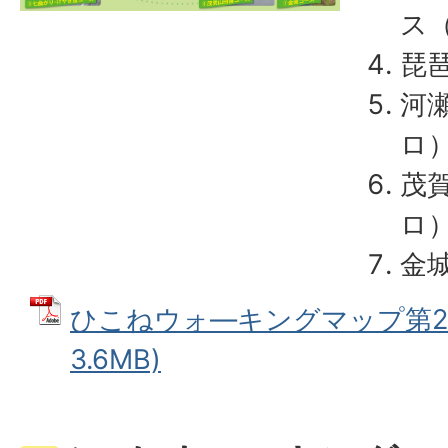
ス
琵
河瀬
ロ
茂賀
ロ
金
ひこねウォ―キングマップ第2弾
3.6MB)