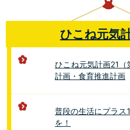
ひこね元気計
ひこね元気計画21（
計画・食育推進計画
普段の生活にプラス
を！