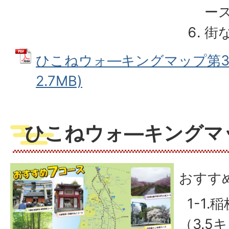
ース
街
ひこねウォ―キングマップ第3弾
2.7MB)
ひこねウォ―キングマッ
おすす
1-1.
（3.5