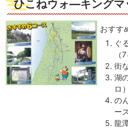
ひこねウォ―キングマッ
おすす
ぐ
（
街な
湖の
ロ
の
ース
龍