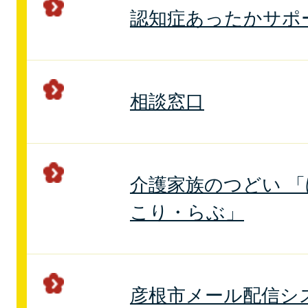
認知症あったかサポ
相談窓口
介護家族のつどい 
こり・らぶ」
彦根市メール配信シ