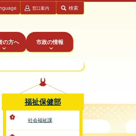
anguage
検索
窓口案内
者の方へ
市政の情報
福祉保健部
社会福祉課