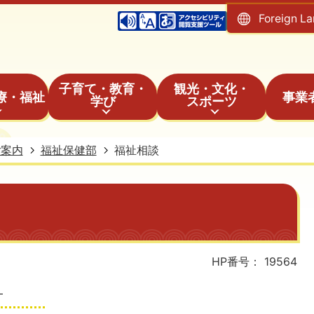
Foreign L
子育て・教育・
観光・文化・
療・福祉
事業
学び
スポーツ
ご案内
福祉保健部
福祉相談
HP番号：
19564
）