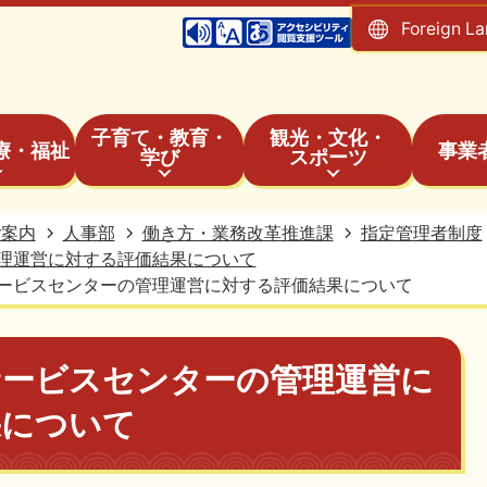
Foreign L
子育て・教育・
観光・文化・
療・福祉
事業
学び
スポーツ
ご案内
人事部
働き方・業務改革推進課
指定管理者制度
理運営に対する評価結果について
ービスセンターの管理運営に対する評価結果について
サービスセンターの管理運営に
果について