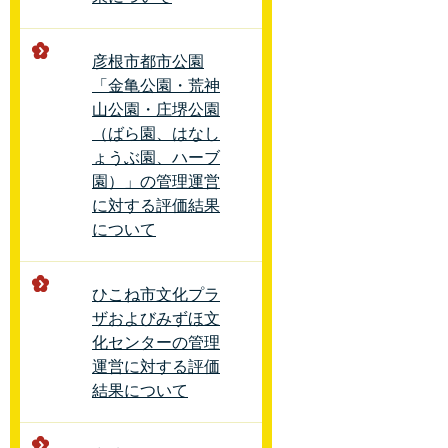
彦根市都市公園
「金亀公園・荒神
山公園・庄堺公園
（ばら園、はなし
ょうぶ園、ハーブ
園）」の管理運営
に対する評価結果
について
ひこね市文化プラ
ザおよびみずほ文
化センターの管理
運営に対する評価
結果について