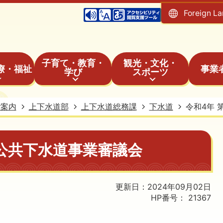
Foreign L
子育て・教育・
観光・文化・
療・福祉
事業
学び
スポーツ
ご案内
上下水道部
上下水道総務課
下水道
令和4年 
回公共下水道事業審議会
更新日：2024年09月02日
HP番号：
21367