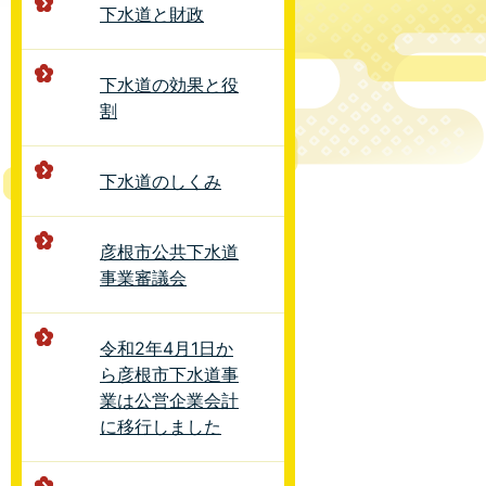
下水道と財政
下水道の効果と役
割
下水道のしくみ
彦根市公共下水道
事業審議会
令和2年4月1日か
ら彦根市下水道事
業は公営企業会計
に移行しました