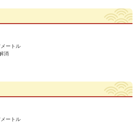
立方メートル
解消
立方メートル