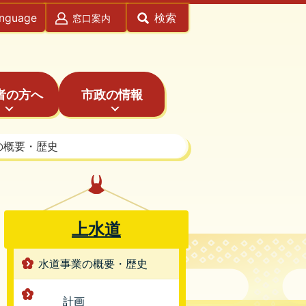
anguage
検索
窓口案内
者の方へ
市政の情報
の概要・歴史
上水道
水道事業の概要・歴史
計画