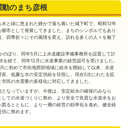
躍動のまち彦根
る水と緑に恵まれた静かで落ち着いた城下町で、昭和12年
心都市として発展してきました。まちのシンボルでもあり
は、四季折々にその風情を変え、訪れる多くの人々を魅了
かのぼり、同年5月に上水道建設準備事務所を設置して計
議決を経て、同年12月に水道事業の経営認可を受けました。
11月に初めて市街地西部地域に給水を開始して以来、水道
豊富、低廉な水の安定供給を目指し、現在5次にわたる拡
と市民の水需要の多様化に対応してきました。
能となっていますが、今後は、安定給水の確保のみなら
としての水道づくりに努め、より安全で良質な水道水をお
を図るとともに、より一層の経営の効率化を進め、健全経
提供に努めます。