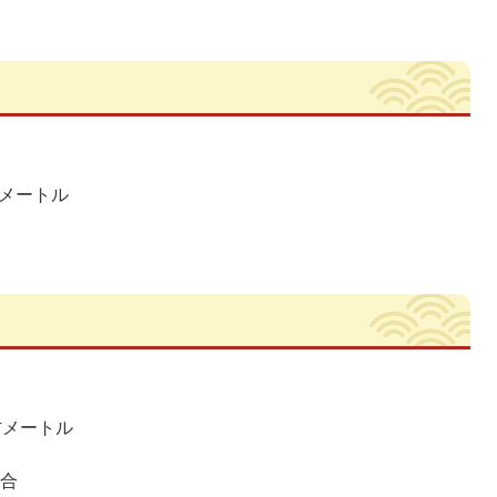
方メートル
立方メートル
統合