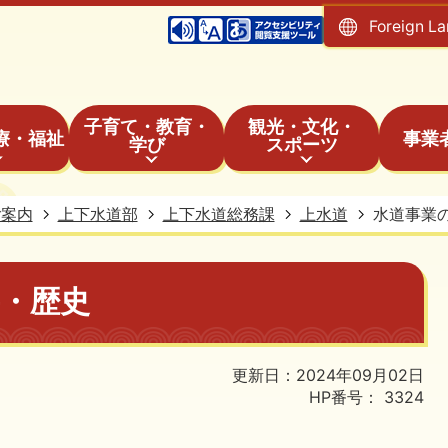
Foreign L
子育て・教育・
観光・文化・
療・福祉
事業
学び
スポーツ
ご案内
上下水道部
上下水道総務課
上水道
水道事業
・歴史
更新日：2024年09月02日
HP番号：
3324