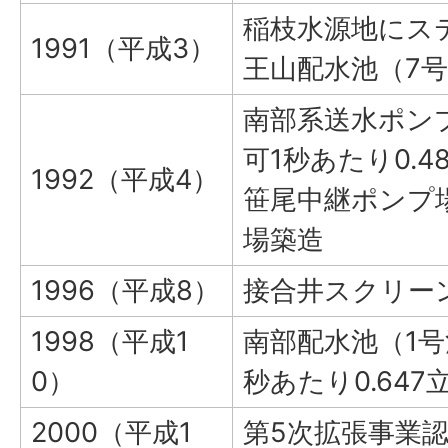
稲枝水源地にス
1991（平成3）
王山配水池（7
南部系送水ポンプ
可1秒あたり0.
1992（平成4）
笹尾中継ポンプ
場築造
1996（平成8）
接合井スクリー
1998（平成1
南部配水池（1号
0）
秒あたり0.64
2000（平成1
第5次拡張事業認