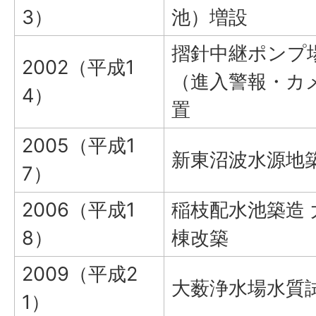
3）
池）増設
摺針中継ポンプ
2002（平成1
（進入警報・カ
4）
置
2005（平成1
新東沼波水源地
7）
2006（平成1
稲枝配水池築造
8）
棟改築
2009（平成2
大薮浄水場水質
1）