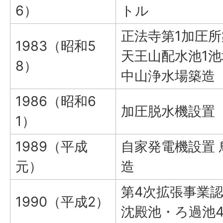
6）
トル
正法寺第1加圧所
1983（昭和5
天王山配水池1池
8）
中山浄水場築造
1986（昭和6
加圧脱水機設置
1）
1989（平成
自家発電機設置
元）
造
第4次拡張事業認
1990（平成2）
沈殿池・ろ過池