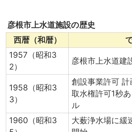
彦根市上水道施設の歴史
西暦（和暦）
1957（昭和3
彦根市上水道建
2）
創設事業許可 計画
1958（昭和3
取水権許可1秒あた
3）
ル
1960（昭和3
大薮浄水場に緩速