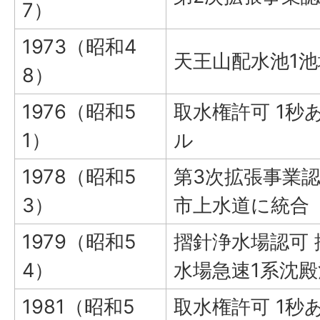
7）
1973（昭和4
天王山配水池1池
8）
1976（昭和5
取水権許可 1秒あ
1）
ル
1978（昭和5
第3次拡張事業認
3）
市上水道に統合
1979（昭和5
摺針浄水場認可 
4）
水場急速1系沈殿
1981（昭和5
取水権許可 1秒あ