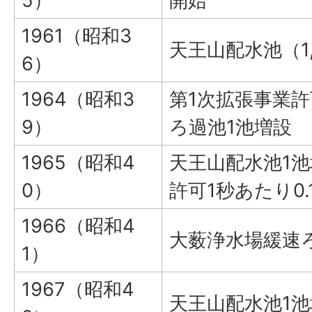
5）
開始
1961（昭和3
天王山配水池（1
6）
1964（昭和3
第1次拡張事業許
9）
ろ過池1池増設
1965（昭和4
天王山配水池1池
0）
許可1秒あたり0.
1966（昭和4
大薮浄水場緩速
1）
1967（昭和4
天王山配水池1池