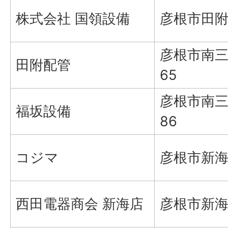
株式会社 国領設備
彦根市田附
彦根市南三
田附配管
65
彦根市南三
福坂設備
86
コジマ
彦根市新海
西田電器商会 新海店
彦根市新海町