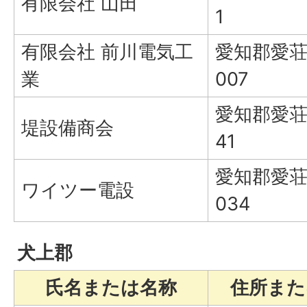
有限会社 山田
1
有限会社 前川電気工
愛知郡愛荘
業
007
愛知郡愛荘
堤設備商会
41
愛知郡愛荘
ワイツー電設
034
犬上郡
氏名または名称
住所また