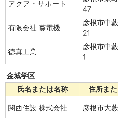
アクア・サポート
47
彦根市中藪
有限会社 葵電機
21
彦根市中藪
徳真工業
1
金城学区
氏名または名称
住所また
関西住設 株式会社
彦根市大藪