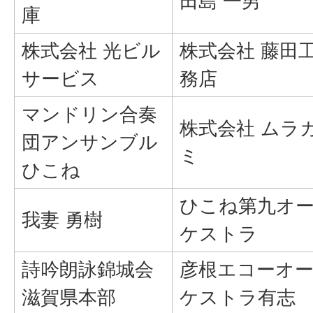
田島 一男
庫
株式会社 光ビル
株式会社 藤田
サービス
務店
マンドリン合奏
株式会社 ムラ
団アンサンブル
ミ
ひこね
ひこね第九オ
我妻 勇樹
ケストラ
詩吟朗詠錦城会
彦根エコーオ
滋賀県本部
ケストラ有志