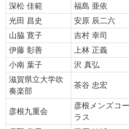
深松 佳範
福島 亜依
光田 昌史
安原 辰二六
山脇 寛子
吉村 幸司
伊藤 彰善
上林 正義
小南 葉子
沢 真弘
滋賀県立大学吹
茶谷 忠宏
奏楽部
彦根メンズコ
彦根九重会
ラス