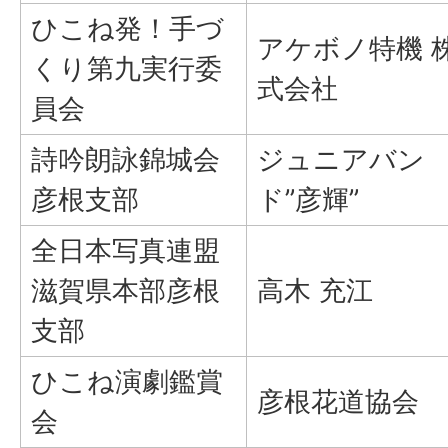
ひこね発！手づ
アケボノ特機 
くり第九実行委
式会社
員会
詩吟朗詠錦城会
ジュニアバン
彦根支部
ド”彦輝”
全日本写真連盟
滋賀県本部彦根
高木 充江
支部
ひこね演劇鑑賞
彦根花道協会
会