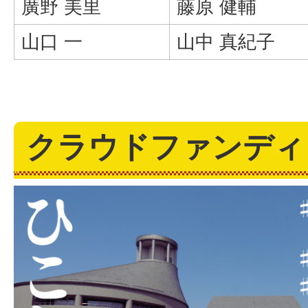
廣野 美里
藤原 健輔
山口 一
山中 真紀子
クラウドファンディ