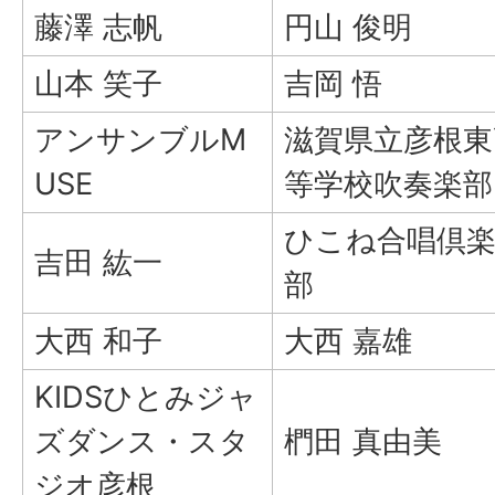
藤澤 志帆
円山 俊明
山本 笑子
吉岡 悟
アンサンブルM
滋賀県立彦根東
USE
等学校吹奏楽部
ひこね合唱倶
吉田 紘一
部
大西 和子
大西 嘉雄
KIDSひとみジャ
ズダンス・スタ
椚田 真由美
ジオ彦根