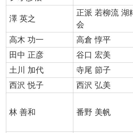
正派 若柳流 湖
澤 英之
会
高木 功一
高倉 惇平
田中 正彦
谷口 宏美
土川 加代
寺尾 節子
西沢 悦子
西沢 弘美
林 善和
番野 美帆