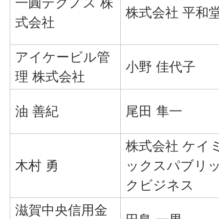
一圓テクノス 株
株式会社 平和
式会社
アイケービル管
小野 佳代子
理 株式会社
油 善紀
尾田 隼一
株式会社 ケイ
木村 勇
ックスパブリ
クビジネス
滋賀中央信用金