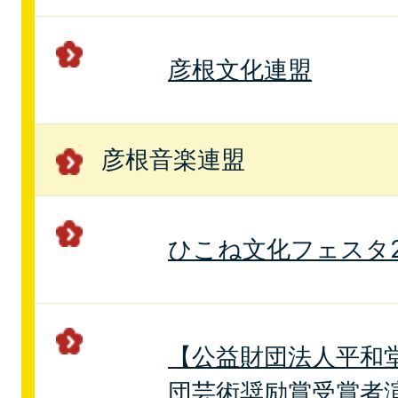
彦根文化連盟
彦根音楽連盟
ひこね文化フェスタ2
【公益財団法人平和
団芸術奨励賞受賞者