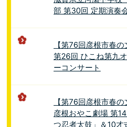
部 第30回 定期演奏
【第76回彦根市春の
第26回 ひこね第九
ーコンサート
【第76回彦根市春の
彦根おやこ劇場 第1
つ忍者太鼓」＆10才