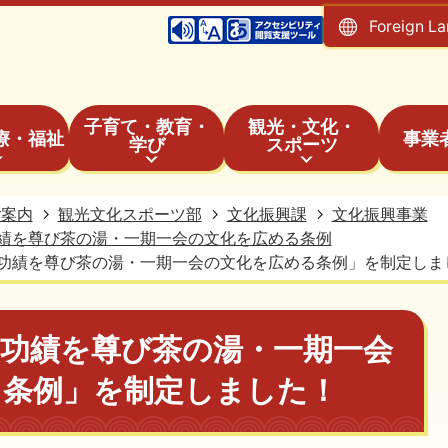
Foreign L
子育て・教育・
観光・文化・
療・福祉
事業
学び
スポーツ
ご案内
観光文化スポーツ部
文化振興課
文化振興事業
績を尊び茶の湯・一期一会の文化を広める条例
功績を尊び茶の湯・一期一会の文化を広める条例」を制定しま
の功績を尊び茶の湯・一期一会
る条例」を制定しました！