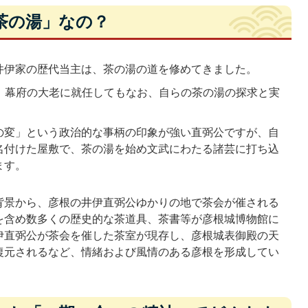
茶の湯」なの？
井伊家の歴代当主は、茶の湯の道を修めてきました。
は、幕府の大老に就任してもなお、自らの茶の湯の探求と実
の変」という政治的な事柄の印象が強い直弼公ですが、自
名付けた屋敷で、茶の湯を始め文武にわたる諸芸に打ち込
ます。
背景から、彦根の井伊直弼公ゆかりの地で茶会が催される
を含め数多くの歴史的な茶道具、茶書等が彦根城博物館に
伊直弼公が茶会を催した茶室が現存し、彦根城表御殿の天
復元されるなど、情緒および風情のある彦根を形成してい