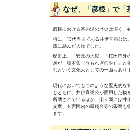
なぜ、「彦根」で「
彦根における茶の湯の歴史は深く、
特に、13代当主である井伊直弼公
践に励んだ人物でした。
歴史上、「安政の大獄」「桜田門外
身が「埋木舎（うもれぎのや）」と
むという文化人としての一面もあり
現代においてもこのような歴史的な
とともに、井伊直弼公が愛用した物
所蔵されているほか、楽々園には井
光室、玄宮園内の鳳翔台等の茶室も
ます。