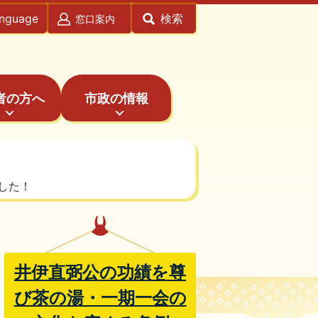
anguage
検索
窓口案内
者の方へ
市政の情報
した！
井伊直弼公の功績を尊
び茶の湯・一期一会の