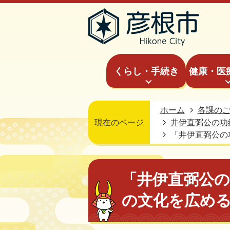
くらし・手続き
健康・医
ホーム
各課の
現在のページ
井伊直弼公の功
「井伊直弼公の
「井伊直弼公
の文化を広め