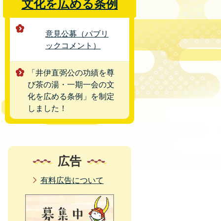
文化を広める条例
意見公募（パブリ
ックコメント）
「井伊直弼公の功績を尊
び茶の湯・一期一会の文
化を広める条例」を制定
しました！
広告
有料広告について