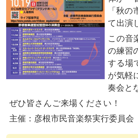
「秋の
て出演
この音
の練習
する場
が気軽
奏会と
ぜひ皆さんご来場ください！
主催：彦根市民音楽祭実行委員会