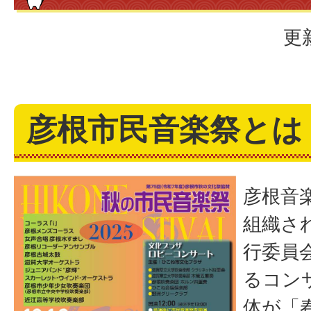
更
彦根市民音楽祭とは
彦根音
組織さ
行委員
るコン
体が「