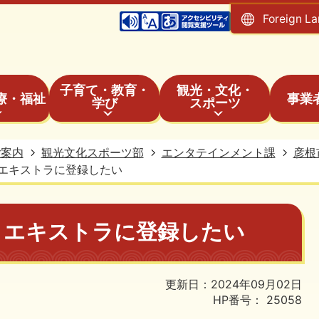
Foreign L
子育て・教育・
観光・文化・
療・福祉
事業
学び
スポーツ
ご案内
観光文化スポーツ部
エンタテインメント課
彦根
エキストラに登録したい
、エキストラに登録したい
更新日：2024年09月02日
HP番号：
25058