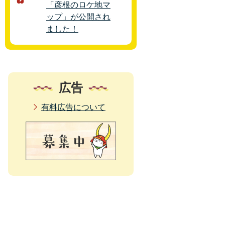
「彦根のロケ地マ
ップ」が公開され
ました！
広告
有料広告について