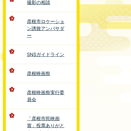
撮影の相談
彦根市ロケーショ
ン誘致アンバサダ
ー
SNSガイドライン
彦根映画祭
彦根映画祭実行委
員会
「彦根市民映画
賞」投票ありがと