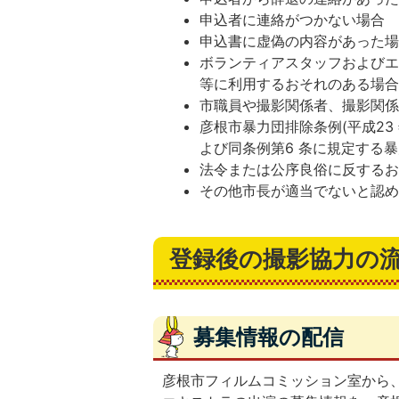
申込者に連絡がつかない場合
申込書に虚偽の内容があった
ボランティアスタッフおよび
等に利用するおそれのある場
市職員や撮影関係者、撮影関
彦根市暴力団排除条例(平成23 
よび同条例第6 条に規定する
法令または公序良俗に反する
その他市長が適当でないと認
登録後の撮影協力の
募集情報の配信
彦根市フィルムコミッション室から