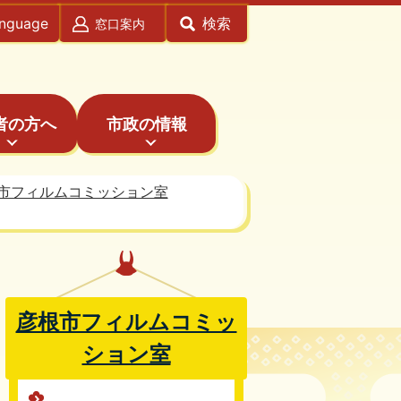
anguage
検索
窓口案内
者の方へ
市政の情報
市フィルムコミッション室
彦根市フィルムコミッ
ション室