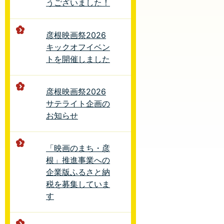
うございました！
彦根映画祭2026
キックオフイベン
トを開催しました
彦根映画祭2026
サテライト企画の
お知らせ
「映画のまち・彦
根」推進事業への
企業版ふるさと納
税を募集していま
す