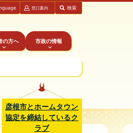
anguage
検索
窓口案内
者の方へ
市政の情報
彦根市とホームタウン
協定を締結しているク
ラブ