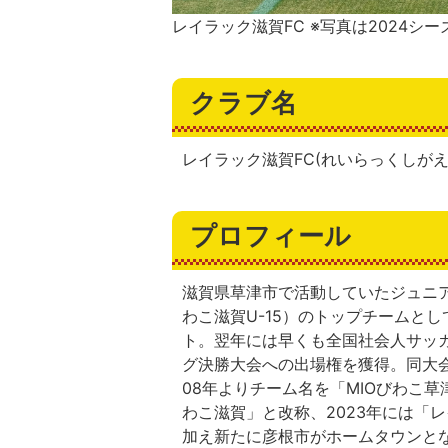
レイラック滋賀FC ※写真は2024シ
クラブ名
レイラック滋賀FC(れいらっくしがえ
プロフィール
滋賀県草津市で活動していたジュニアユースク
わこ滋賀U-15）のトップチームとして、
ト。翌年には早くも全国社会人サッ
グ決勝大会への出場権を獲得。同大会
08年よりチーム名を「MIOびわこ草
わこ滋賀」と改称、2023年には「
加え新たに彦根市がホームタウンとな