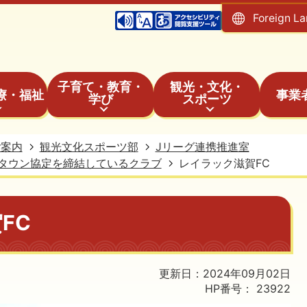
Foreign L
子育て・教育・
観光・文化・
療・福祉
事業
学び
スポーツ
ご案内
観光文化スポーツ部
Jリーグ連携推進室
タウン協定を締結しているクラブ
レイラック滋賀FC
FC
更新日：2024年09月02日
HP番号：
23922