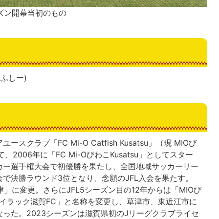
ーズン開幕当初のもの
ふしー)
ラブ「FC Mi-O Catfish Kusatsu」（現 MIOび
2006年に「FC Mi-OびわこKusatsu」としてスター
カー選手権大会で初優勝を果たし、全国地域サッカーリー
で決勝ラウンド3位となり、念願のJFL入会を果たす。
津」に変更。さらにJFL5シーズン目の12年からは「MIOび
レイラック滋賀FC」と名称を変更し、草津市、東近江市に
った。2023シーズンは滋賀県初のJリーグクラブライセ