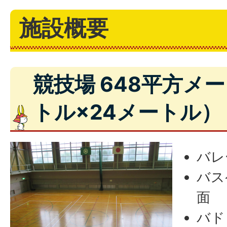
施設概要
競技場 648平方メ
トル×24メートル）
バレ
バス
面
バド