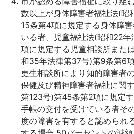
市が認める障害福祉に取り組
数以上が身体障害者福祉法(昭和
15条第4項に規定する身体障
いる者、児童福祉法(昭和22年法
項に規定する児童相談所または
和35年法律第37号)第9条第
更生相談所により知的障害者
保健及び精神障害者福祉に関す
第123号)第45条第2項に規
手帳の交付を受けている者そ
度の障害を有すると認められ
する場合 50パーセントの減額