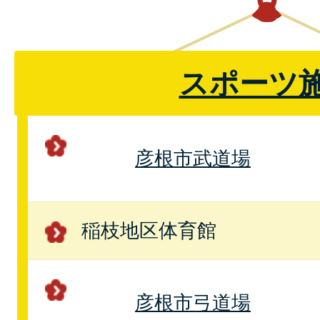
スポーツ
彦根市武道場
稲枝地区体育館
彦根市弓道場