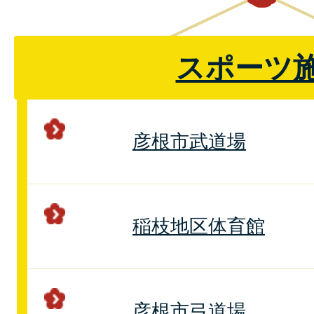
スポーツ
彦根市武道場
稲枝地区体育館
彦根市弓道場