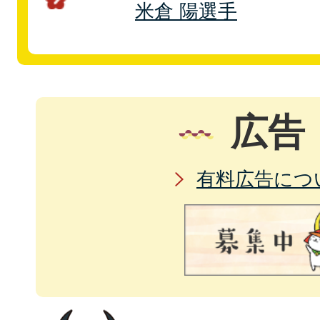
米倉 陽選手
広告
有料広告につ