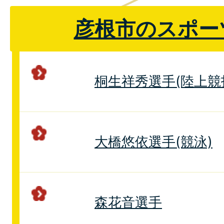
彦根市のスポー
桐生祥秀選手(陸上競
大橋悠依選手(競泳)
森花音選手