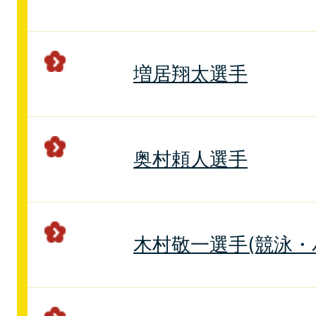
増居翔太選手
奥村頼人選手
木村敬一選手(競泳・