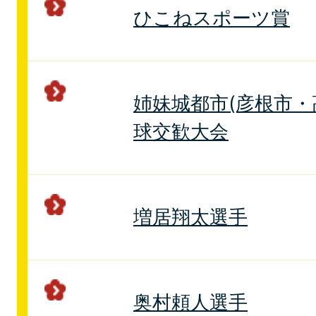
ひこねスポーツ賞
姉妹城都市(彦根市・
球交歓大会
増居翔太選手
奥村頼人選手