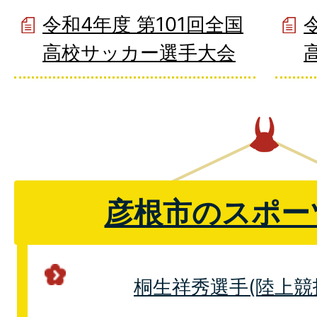
令和4年度 第101回全国
高校サッカー選手大会
彦根市のスポー
桐生祥秀選手(陸上競