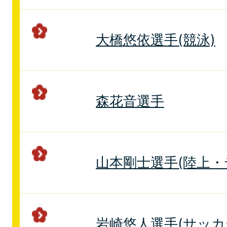
大橋悠依選手(競泳)
森花音選手
山本剛士選手(陸上・
岩崎悠人選手(サッカ