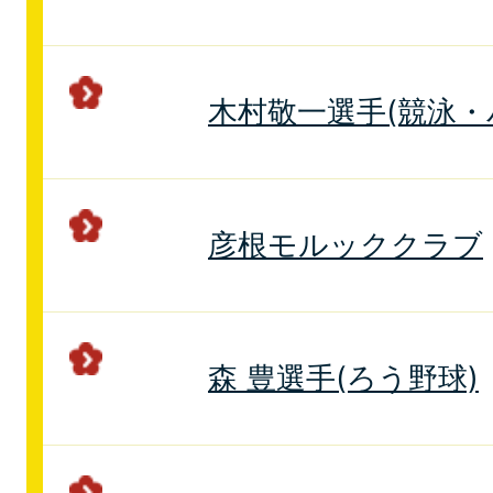
木村敬一選手(競泳・
彦根モルッククラブ
森 豊選手(ろう野球)