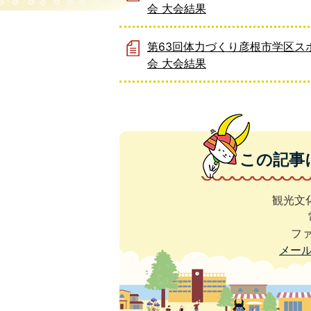
会 大会結果
第63回体力づくり彦根市学区ス
会 大会結果
この記事
観光文
ファ
メー