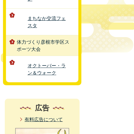
まちなか交流フェ
スタ
体力づくり彦根市学区ス
ポーツ大会
オクトーバー・ラ
ン＆ウォーク
広告
有料広告について