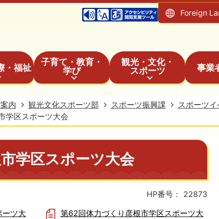
Foreign L
子育て・教育・
観光・文化・
療・福祉
事業
学び
スポーツ
ご案内
観光文化スポーツ部
スポーツ振興課
スポーツイ
市学区スポーツ大会
根市学区スポーツ大会
HP番号：
22873
ポーツ大
第62回体力づくり彦根市学区スポーツ大