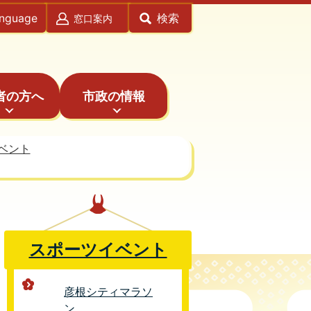
anguage
検索
窓口案内
者の方へ
市政の情報
ベント
スポーツイベント
彦根シティマラソ
ン