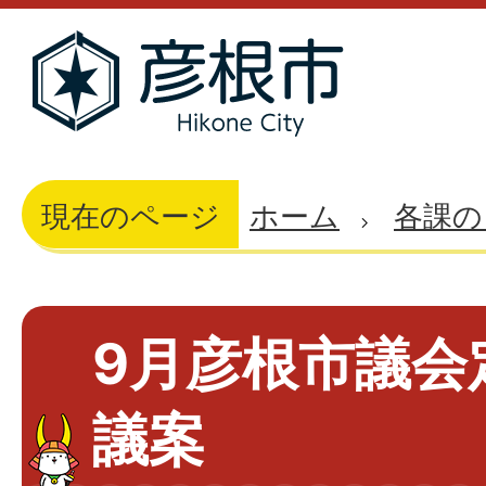
現在のページ
ホーム
各課の
9月彦根市議会
議案