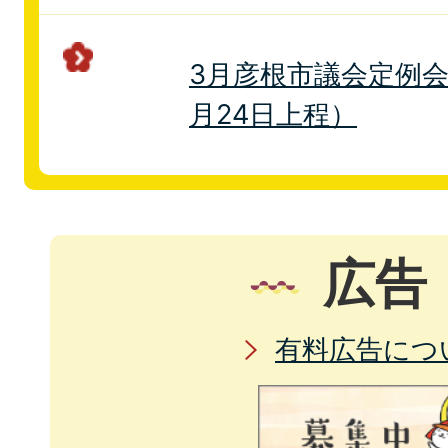
3月彦根市議会定例会
月24日上程）
広告
有料広告につ