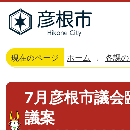
現在のページ
ホーム
各課の
7月彦根市議会
議案