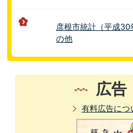
彦根市統計（平成30年
の他
広告
有料広告につ