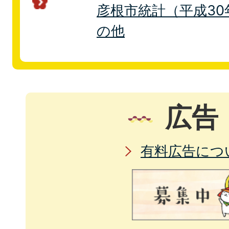
彦根市統計（平成30年
の他
広告
有料広告につ