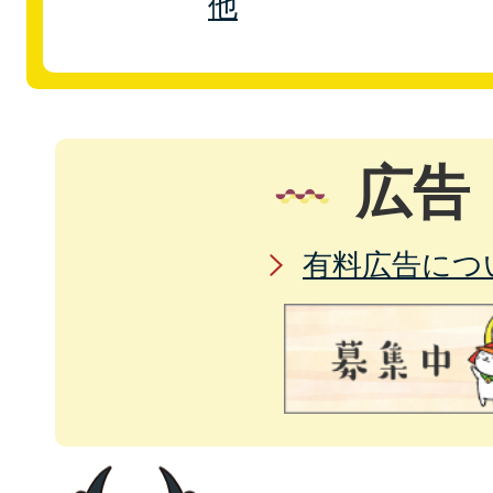
他
広告
有料広告につ