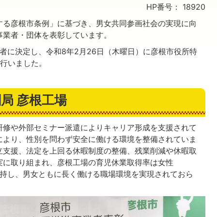
HP番号：
18920
する彦根市条例」に基づき、男女共同参画社会の実現に向
事業者・団体を表彰しています。
者に決定し、令和8年2月26日（木曜日）に彦根市役所特
を行いました。
局 彦根工場
研修や外部セミナー派遣によりキャリア形成を支援されて
により、性別を問わず安全に働ける環境を整備されていま
立支援、法定を上回る休暇制度の整備、残業削減や休暇取
実に取り組まれ、彦根工場の育児休業取得率は女性
を維持し、男女ともに長く働ける職場環境を実現されておら
。