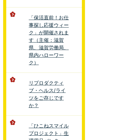
「保活直前！お仕
事探し応援ウィー
ク」が開催されま
す（主催：滋賀
県、滋賀労働局、
県内ハローワー
ク）
リプロダクティ
ブ・ヘルス/ライ
ツをご存じです
か？
「ひこねスマイル
プロジェクト」生