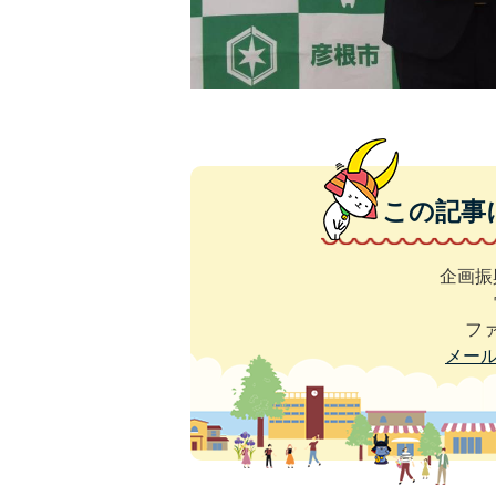
この記事
企画振
ファ
メー