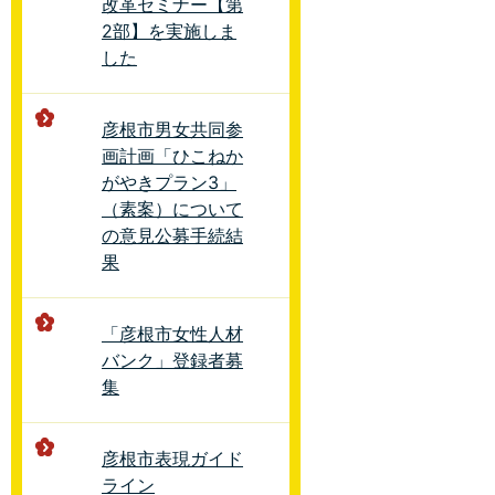
改革セミナー【第
2部】を実施しま
した
彦根市男女共同参
画計画「ひこねか
がやきプラン3」
（素案）について
の意見公募手続結
果
「彦根市女性人材
バンク」登録者募
集
彦根市表現ガイド
ライン