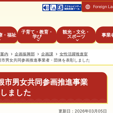
Foreign L
子育て・教育・
観光・文化・
療・福祉
事業
学び
スポーツ
ご案内
企画振興部
企画課
女性活躍推進室
根市男女共同参画推進事業者・団体を表彰しました
根市男女共同参画推進事業
彰しました
更新日：2026年03月05日