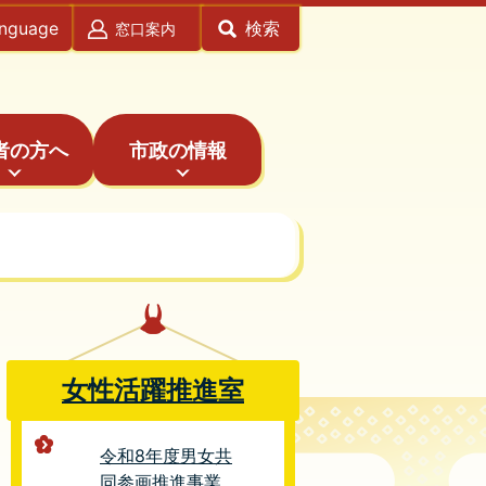
anguage
検索
窓口案内
者の方へ
市政の情報
女性活躍推進室
令和8年度男女共
同参画推進事業