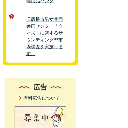
理用品バンク
旧彦根市男女共同
参画センター「ウ
ィズ」に関するサ
ウンディング型市
場調査を実施しま
す。
広告
有料広告について