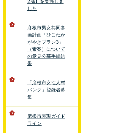
2部】を実施しま
した
彦根市男女共同参
画計画「ひこねか
がやきプラン3」
（素案）について
の意見公募手続結
果
「彦根市女性人材
バンク」登録者募
集
彦根市表現ガイド
ライン