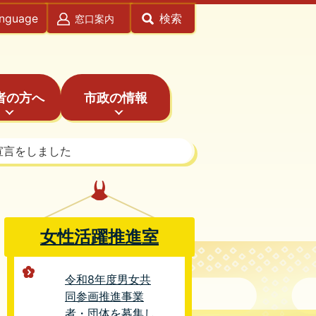
anguage
検索
窓口案内
者の方へ
市政の情報
宣言をしました
女性活躍推進室
令和8年度男女共
同参画推進事業
者・団体を募集し