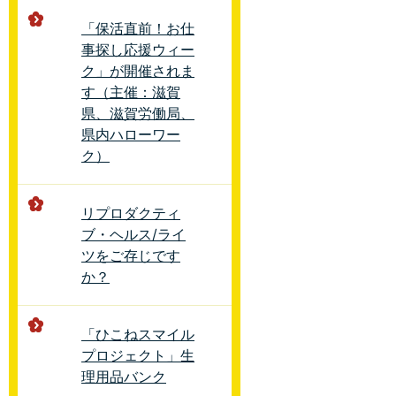
「保活直前！お仕
事探し応援ウィー
ク」が開催されま
す（主催：滋賀
県、滋賀労働局、
県内ハローワー
ク）
リプロダクティ
ブ・ヘルス/ライ
ツをご存じです
か？
「ひこねスマイル
プロジェクト」生
理用品バンク