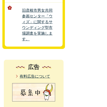
旧彦根市男女共同
参画センター「ウ
ィズ」に関するサ
ウンディング型市
場調査を実施しま
す。
広告
有料広告について