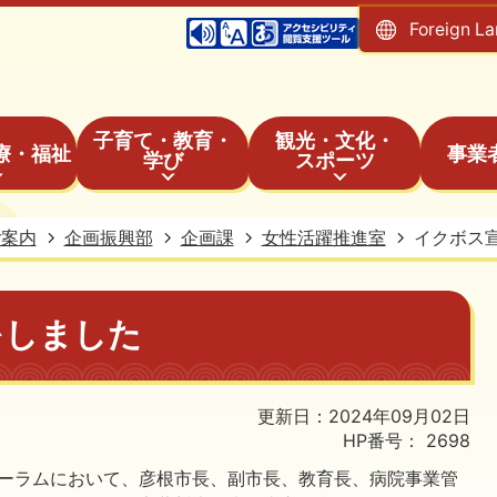
Foreign L
子育て・教育・
観光・文化・
療・福祉
事業
学び
スポーツ
ご案内
企画振興部
企画課
女性活躍推進室
イクボス
をしました
更新日：2024年09月02日
HP番号：
2698
ォーラムにおいて、彦根市長、副市長、教育長、病院事業管