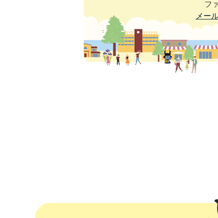
ファ
メー