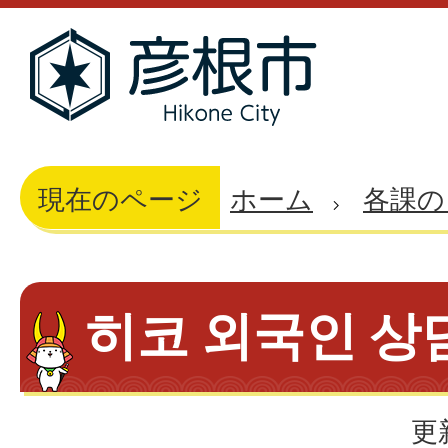
現在のページ
ホーム
各課の
히코 외국인 상
更