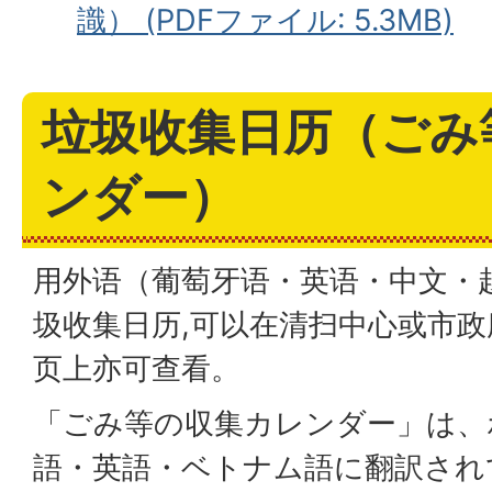
識） (PDFファイル: 5.3MB)
垃圾收集日历（ごみ
ンダー）
用外语（葡萄牙语・英语・中文・
圾收集日历,可以在清扫中心或市
页上亦可查看。
「ごみ等の収集カレンダー」は、
語・英語・ベトナム語に翻訳され