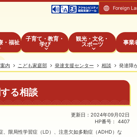
Foreign L
子育て・教育・
観光・文化・
療・福祉
事業
学び
スポーツ
ご案内
こども家庭部
発達支援センター
相談
発達障
関する相談
更新日：2024年09月02日
HP番号：
4407
、限局性学習症（LD）、注意欠如多動症（ADHD）な