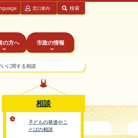
anguage
検索
窓口案内
者の方へ
市政の情報
がいに関する相談
相談
子どもの発達やこ
とばの相談